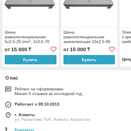
Шина
Шина
Эле
равнопотенциальная
равнопотенциальная
к ар
5x2,5-25 mm², 2x3,5-70
заземляющая 10x2,5-95
гриб
mm², никелированная
mm²,1x4x30 mm2,
) Ø 
15 000
15 000
от
₸
от
₸
латунь
никелированная латунь
30 
Цен
Купить
Купить
О нас
Рейтинг не сформирован
Менее 5 отзывов за последний год
Работает с 09.10.2013
г. Алматы
ул. Рыскулова 76/6, Алматы, Казахстан
Контакты