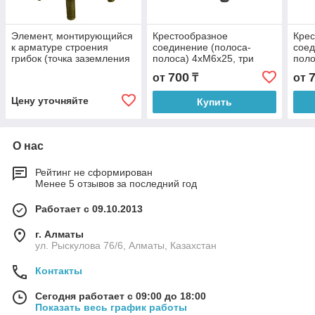
Элемент, монтирующийся
Крестообразное
Крес
к арматуре строения
соединение (полоса-
соед
грибок (точка заземления
полоса) 4xM6x25, три
поло
) Ø 80 mm, 4xM8x25, B до
пластины, B do 30 mm
плас
700
от
₸
от
30 mm, 1xM12
Цену уточняйте
Купить
О нас
Рейтинг не сформирован
Менее 5 отзывов за последний год
Работает с 09.10.2013
г. Алматы
ул. Рыскулова 76/6, Алматы, Казахстан
Контакты
Сегодня работает с 09:00 до 18:00
Показать весь график работы